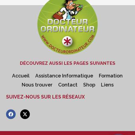
DÉCOUVREZ AUSSI LES PAGES SUIVANTES
Accueil
Assistance Informatique
Formation
Nous trouver
Contact
Shop
Liens
SUIVEZ-NOUS SUR LES RÉSEAUX
F
X
a
-
c
t
e
w
b
i