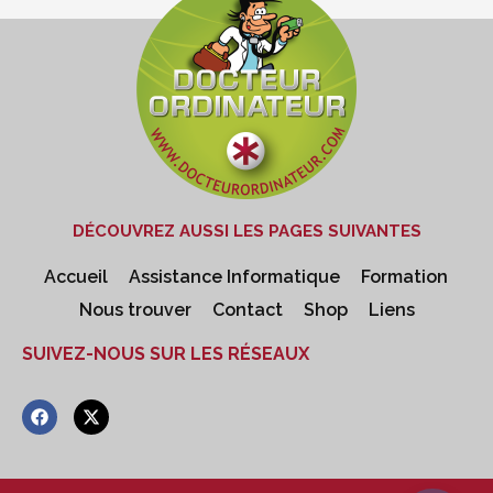
DÉCOUVREZ AUSSI LES PAGES SUIVANTES
Accueil
Assistance Informatique
Formation
Nous trouver
Contact
Shop
Liens
SUIVEZ-NOUS SUR LES RÉSEAUX
F
X
a
-
c
t
e
w
b
i