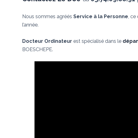
Nous sommes agréés
Service à la Personne
, ce
l’année.
Docteur Ordinateur
est spécialisé dans le
dépan
BOESCHEPE.