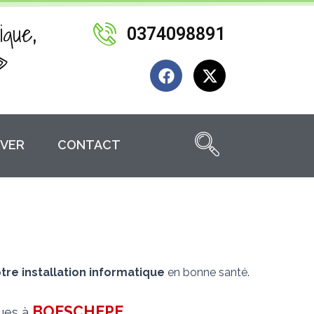
ique,
0374098891
»
F
X
a
-
c
t
e
w
b
i
VER
CONTACT
o
t
o
t
k
e
r
tre installation informatique
en bonne santé.
BOESCHEPE
.
ques à