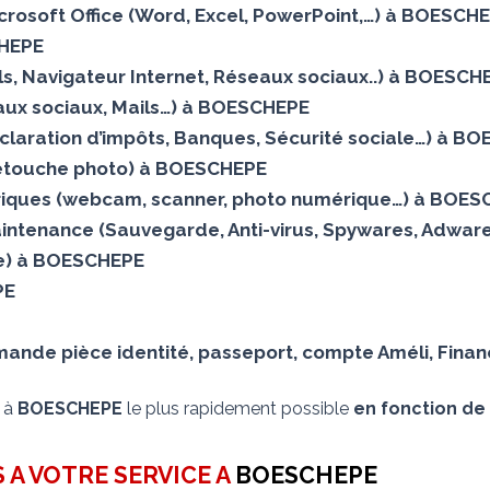
Microsoft Office (Word, Excel, PowerPoint,…) à BOESCH
CHEPE
Mails, Navigateur Internet, Réseaux sociaux..) à BOESCH
aux sociaux, Mails…) à BOESCHEPE
éclaration d’impôts, Banques, Sécurité sociale…) à B
(Retouche photo) à BOESCHEPE
riques (webcam, scanner, photo numérique…) à BOE
aintenance (Sauvegarde, Anti-virus, Spywares, Adwar
ielle) à BOESCHEPE
PE
ande pièce identité, passeport, compte Améli, Finan
s à
BOESCHEPE
le plus rapidement possible
en fonction de 
 A VOTRE SERVICE A
BOESCHEPE