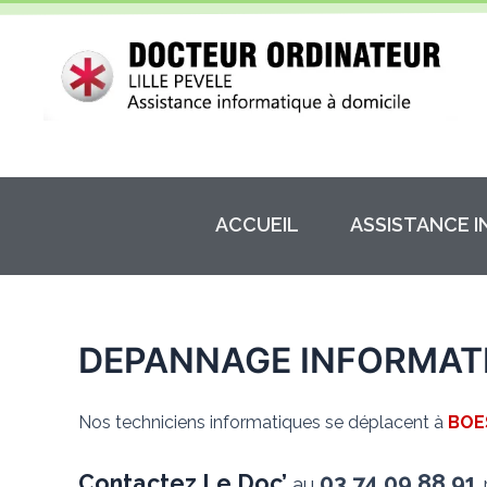
Aller
au
contenu
ACCUEIL
ASSISTANCE 
DEPANNAGE INFORMAT
Nos techniciens informatiques se déplacent à
BOE
Contactez Le Doc’
03.74.09.88.91
au
p