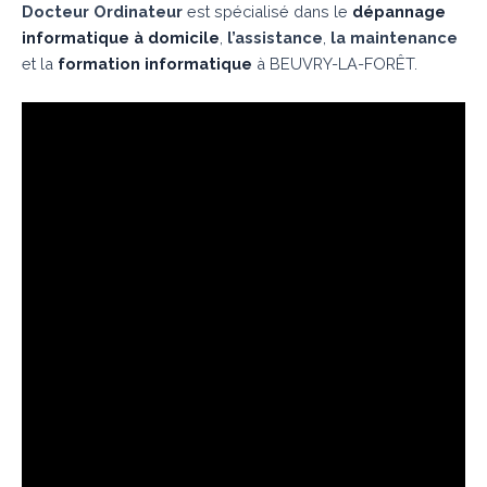
Docteur Ordinateur
est spécialisé dans le
dépannage
informatique à domicile
,
l’assistance
,
la maintenance
et la
formation informatique
à BEUVRY-LA-FORÊT.