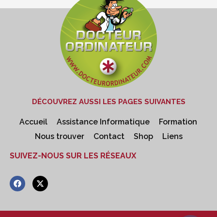
DÉCOUVREZ AUSSI LES PAGES SUIVANTES
Accueil
Assistance Informatique
Formation
Nous trouver
Contact
Shop
Liens
SUIVEZ-NOUS SUR LES RÉSEAUX
F
X
a
-
c
t
e
w
b
i