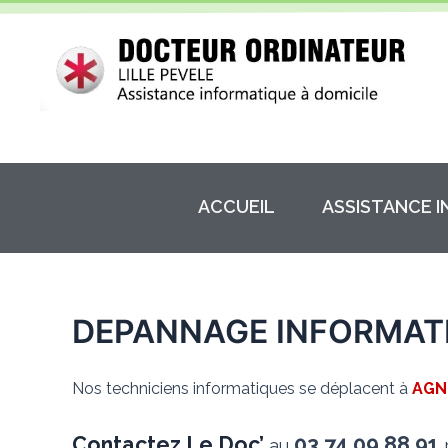
Aller
au
contenu
ACCUEIL
ASSISTANCE 
DEPANNAGE INFORMAT
Nos techniciens informatiques se déplacent à
AGN
Contactez Le Doc’
03.74.09.88.91
au
p